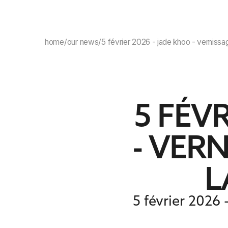
OUR BOOKS
OUR AUTHORS
NEWS
home
/
our news
/
5 février 2026 - jade khoo - vernissag
5 FÉV
- VER
L
5 février 2026