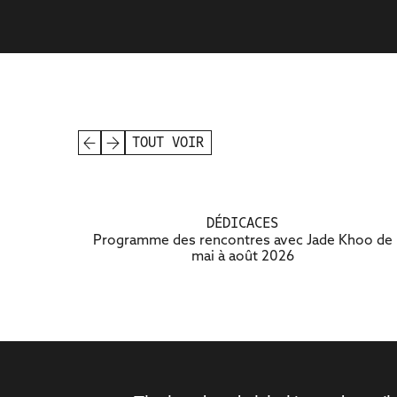
A
TOUT VOIR
T
H
E
A
G
E
N
D
DÉDICACES
Programme des rencontres avec Jade Khoo de
mai à août 2026