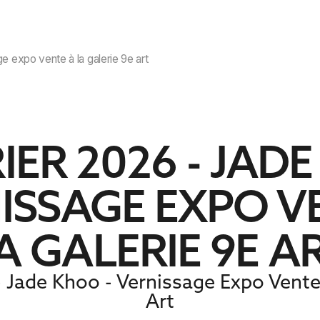
ABOUT
CONTACT
e expo vente à la galerie 9e art
RIER 2026 - JAD
NISSAGE EXPO V
A GALERIE 9E A
 - Jade Khoo - Vernissage Expo Vente 
Art