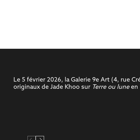
Y
Le 5 février 2026, la Galerie 9e Art (4, rue C
originaux de Jade Khoo sur
Terre ou lune
en 
T
H
E
B
I
O
G
R
A
P
H