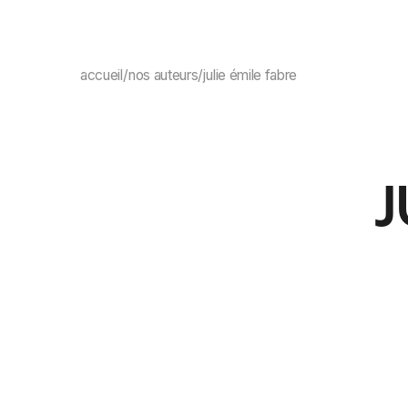
NOS ALBUMS
NOS AUTEURS
ACTU
accueil
/
nos auteurs
/
julie émile fabre
J